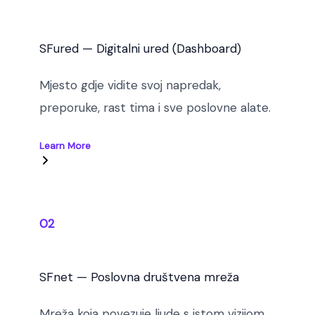
SFured — Digitalni ured (Dashboard)
Mjesto gdje vidite svoj napredak,
preporuke, rast tima i sve poslovne alate.
Learn More
02
SFnet — Poslovna društvena mreža
Mreža koja povezuje ljude s istom vizijom