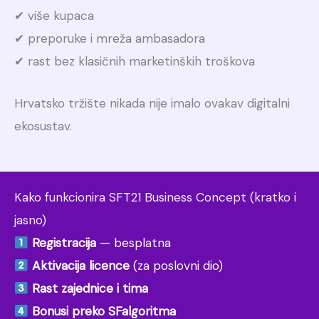
✔ više kupaca
✔ preporuke i mreža ambasadora
✔ rast bez klasičnih marketinških troškova
Hrvatsko tržište nikada nije imalo ovakav digitalni
ekosustav.
Kako funkcionira SFT21 Business Concept (kratko i
jasno)
Registracija
— besplatna
Aktivacija licence
(za poslovni dio)
Rast zajednice i tima
Bonusi preko SFalgoritma