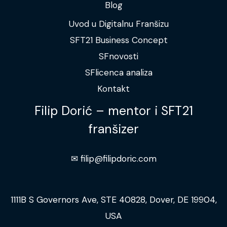
Blog
Uvod u Digitalnu Franšizu
SFT21 Business Concept
SFnovosti
SFlicenca analiza
Kontakt
Filip Dorić – mentor i SFT21
franšizer
✉︎ filip@filipdoric.com
1111B S Governors Ave, STE 40828, Dover, DE 19904,
USA