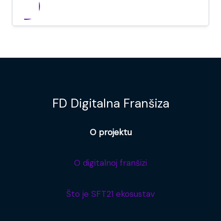
FD Digitalna Franšiza
O projektu
O digitalnoj franšizi
Što je SFT21 ekosustav