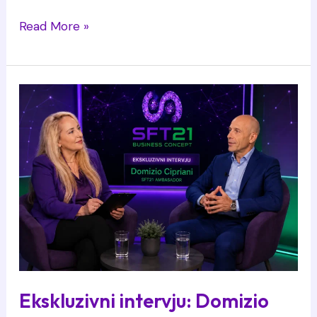
Intervju
Read More »
s
princom
Kevinom
Nyerereom:
tehnologija,
poduzetništvo
i
budućnost
Afrike
Ekskluzivni intervju: Domizio