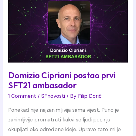
postaje
SFT21
ambasador
za
Afriku
Domizio Cipriani postao prvi
SFT21 ambasador
1 Comment
/
SFnovosti
/ By
Filip Dorić
Ponekad nije najzanimljivija sama vijest. Puno je
zanimljivije promatrati kakvi se ljudi počinju
okupljati oko određene ideje. Upravo zato mi je