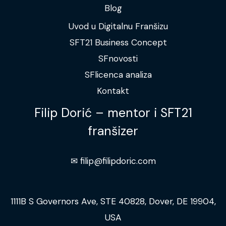
Blog
Uvod u Digitalnu Franšizu
SFT21 Business Concept
SFnovosti
SFlicenca analiza
Kontakt
Filip Dorić – mentor i SFT21
franšizer
✉︎ filip@filipdoric.com
1111B S Governors Ave, STE 40828, Dover, DE 19904,
USA