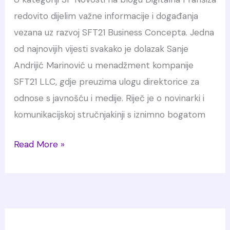
redovito dijelim važne informacije i događanja
vezana uz razvoj SFT21 Business Concepta. Jedna
od najnovijih vijesti svakako je dolazak Sanje
Andrijić Marinović u menadžment kompanije
SFT21 LLC, gdje preuzima ulogu direktorice za
odnose s javnošću i medije. Riječ je o novinarki i
komunikacijskoj stručnjakinji s iznimno bogatom
Sanja
Read More »
Andrijić
Marinović
pridružila
se
SFT21