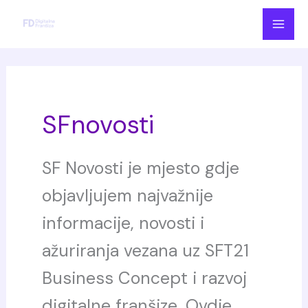
Skip
to
content
SFnovosti
SF Novosti je mjesto gdje
objavljujem najvažnije
informacije, novosti i
ažuriranja vezana uz SFT21
Business Concept i razvoj
digitalne franšize. Ovdje