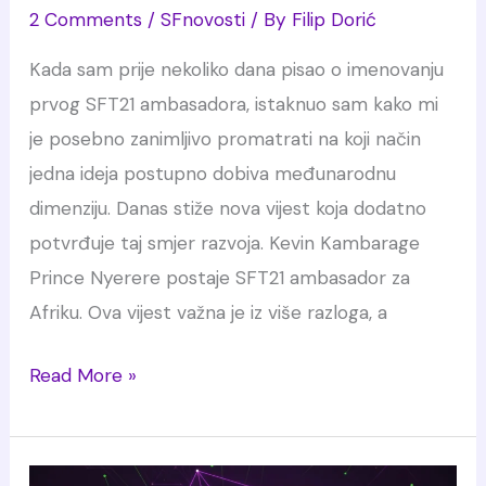
2 Comments
/
SFnovosti
/ By
Filip Dorić
Kada sam prije nekoliko dana pisao o imenovanju
prvog SFT21 ambasadora, istaknuo sam kako mi
je posebno zanimljivo promatrati na koji način
jedna ideja postupno dobiva međunarodnu
dimenziju. Danas stiže nova vijest koja dodatno
potvrđuje taj smjer razvoja. Kevin Kambarage
Prince Nyerere postaje SFT21 ambasador za
Afriku. Ova vijest važna je iz više razloga, a
Kevin
Read More »
Kambarage
Prince
Nyerere