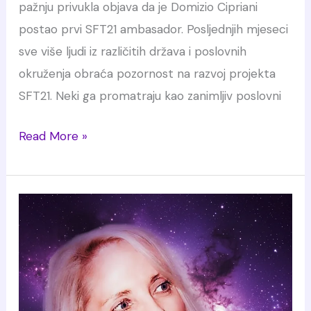
pažnju privukla objava da je Domizio Cipriani
postao prvi SFT21 ambasador. Posljednjih mjeseci
sve više ljudi iz različitih država i poslovnih
okruženja obraća pozornost na razvoj projekta
SFT21. Neki ga promatraju kao zanimljiv poslovni
Domizio
Read More »
Cipriani
postao
prvi
SFT21
ambasador