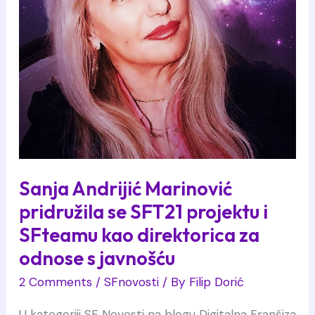
Sanja Andrijić Marinović
pridružila se SFT21 projektu i
SFteamu kao direktorica za
odnose s javnošću
2 Comments
/
SFnovosti
/ By
Filip Dorić
U kategoriji SF Novosti na blogu Digitalna Franšiza