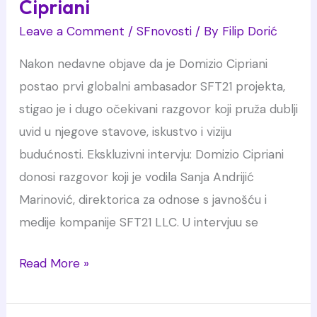
Cipriani
Leave a Comment
/
SFnovosti
/ By
Filip Dorić
Nakon nedavne objave da je Domizio Cipriani
postao prvi globalni ambasador SFT21 projekta,
stigao je i dugo očekivani razgovor koji pruža dublji
uvid u njegove stavove, iskustvo i viziju
budućnosti. Ekskluzivni intervju: Domizio Cipriani
donosi razgovor koji je vodila Sanja Andrijić
Marinović, direktorica za odnose s javnošću i
medije kompanije SFT21 LLC. U intervjuu se
Ekskluzivni
Read More »
intervju:
Domizio