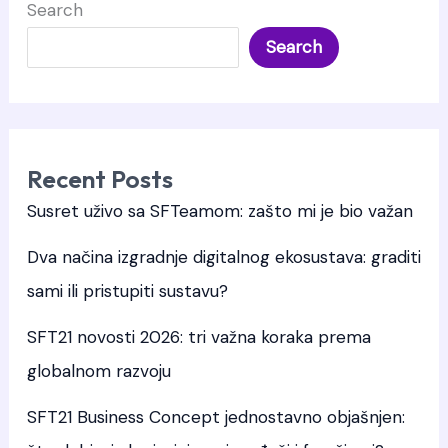
Search
projektu
Search
i
SFteamu
kao
direktorica
Recent Posts
za
Susret uživo sa SFTeamom: zašto mi je bio važan
odnose
s
Dva načina izgradnje digitalnog ekosustava: graditi
javnošću
sami ili pristupiti sustavu?
SFT21 novosti 2026: tri važna koraka prema
globalnom razvoju
SFT21 Business Concept jednostavno objašnjen: