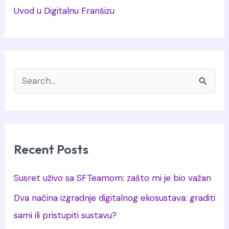
Uvod u Digitalnu Franšizu
S
e
a
r
c
Recent Posts
h
Susret uživo sa SFTeamom: zašto mi je bio važan
f
Dva načina izgradnje digitalnog ekosustava: graditi
o
sami ili pristupiti sustavu?
r