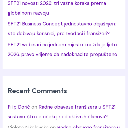
:
SFT21 novosti 2026: tri važna koraka prema
globalnom razvoju
SFT21 Business Concept jednostavno objašnjen:
što dobivaju korisnici, proizvođači i franšizeri?
SFT21 webinari na jednom mjestu: možda je ljeto
2026. pravo vrijeme da nadoknadite propušteno
Recent Comments
Filip Dorić
on
Radne obaveze franšizera u SFT21
sustavu: što se očekuje od aktivnih članova?
Violeta Nikolovska
on
Radne obaveze franšizera u