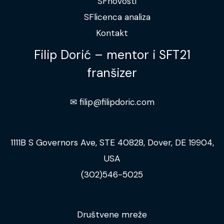
SFnovosti
SFlicenca analiza
Kontakt
Filip Dorić – mentor i SFT21
franšizer
✉︎ filip@filipdoric.com
1111B S Governors Ave, STE 40828, Dover, DE 19904,
USA
(302)546-5025
Društvene mreže