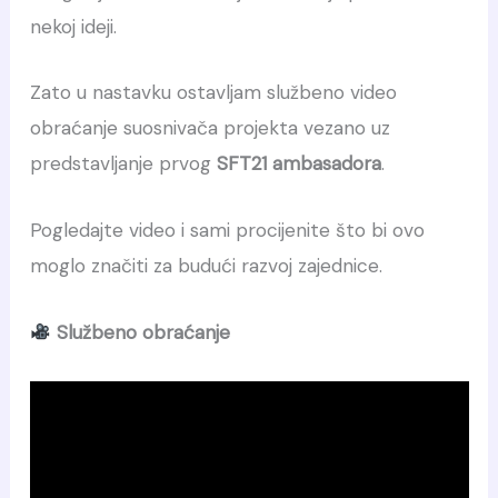
nekoj ideji.
Zato u nastavku ostavljam službeno video
obraćanje suosnivača projekta vezano uz
predstavljanje prvog
SFT21 ambasadora
.
Pogledajte video i sami procijenite što bi ovo
moglo značiti za budući razvoj zajednice.
Službeno obraćanje