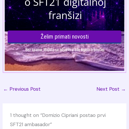
←
Previous Post
Next Post
→
1 thought on “Domizio Cipriani postao prvi
SFT21 ambasador”