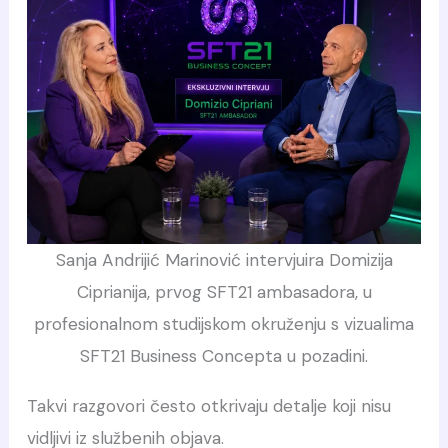
Sanja Andrijić Marinović intervjuira Domizija
Ciprianija, prvog SFT21 ambasadora, u
profesionalnom studijskom okruženju s vizualima
SFT21 Business Concepta u pozadini.
Takvi razgovori često otkrivaju detalje koji nisu
vidljivi iz službenih objava.