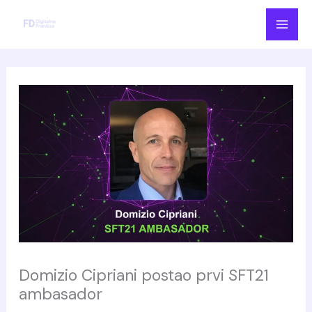
Skip
to
content
Domizio Cipriani postao prvi SFT21
ambasador