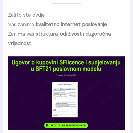
Zašto ste ovdje
Vas zanima
kvalitetno internet poslovanje
.
Zanima vas
struktura
,
održivost
i
dugoročna
vrijednost
.