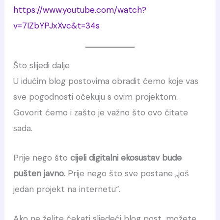
https://www.youtube.com/watch?
v=7IZbYPJxXvc&t=34s
Što slijedi dalje
U idućim blog postovima obradit ćemo koje vas
sve pogodnosti očekuju s ovim projektom.
Govorit ćemo i zašto je važno što ovo čitate
sada.
Prije nego što
cijeli digitalni ekosustav bude
pušten javno.
Prije nego što sve postane „još
jedan projekt na internetu“.
Ako ne želite čekati sljedeći blog post, možete