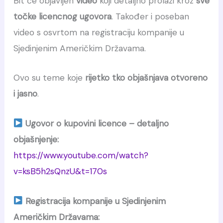
Bit će objavljen
video
koji detaljno prolazi kroz
sve
točke licencnog ugovora
. Također i poseban
video s osvrtom na registraciju kompanije u
Sjedinjenim Američkim Državama.
Ovo su teme koje
rijetko tko objašnjava otvoreno
i jasno
.
Ugovor o kupovini licence – detaljno
objašnjenje:
https://www.youtube.com/watch?
v=ksB5h2sQnzU&t=170s
Registracija kompanije u Sjedinjenim
Američkim Državama: