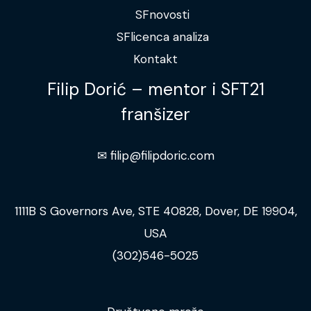
SFnovosti
SFlicenca analiza
Kontakt
Filip Dorić – mentor i SFT21
franšizer
✉︎ filip@filipdoric.com
1111B S Governors Ave, STE 40828, Dover, DE 19904,
USA
(302)546-5025