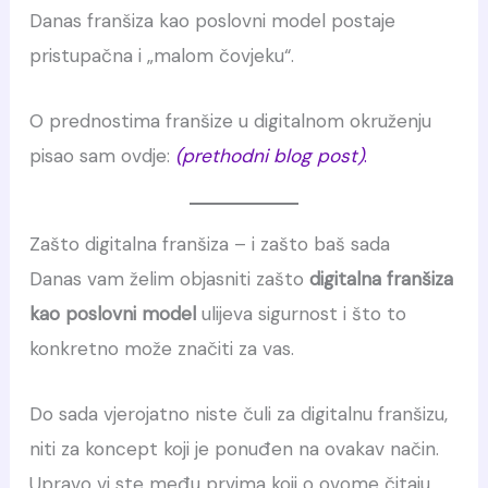
Danas franšiza kao poslovni model postaje
pristupačna i „malom čovjeku“.
O prednostima franšize u digitalnom okruženju
pisao sam ovdje:
(prethodni blog post)
.
Zašto digitalna franšiza – i zašto baš sada
Danas vam želim objasniti zašto
digitalna franšiza
kao poslovni model
ulijeva sigurnost i što to
konkretno može značiti za vas.
Do sada vjerojatno niste čuli za digitalnu franšizu,
niti za koncept koji je ponuđen na ovakav način.
Upravo vi ste među prvima koji o ovome čitaju.