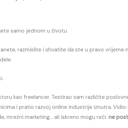
ujete samo jednom u životu.
tanete, razmislite i shvatite da ste u pravo vrijeme n
dele.
o.
oru kao freelancer. Testirao sam različite poslov
ma i pratio razvoj online industrije iznutra. Vidio 
de, mrežni marketing… ali iskreno mogu reći:
ne post