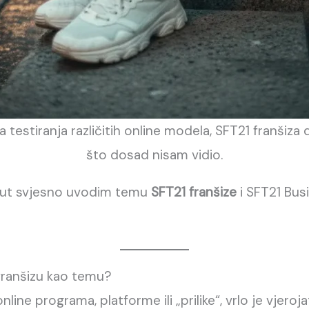
 testiranja različitih online modela, SFT21 franšiza
što dosad nisam vidio.
put svjesno uvodim temu
SFT21 franšize
i SFT21 Bus
ranšizu kao temu?
online programa, platforme ili „prilike“, vrlo je vjer