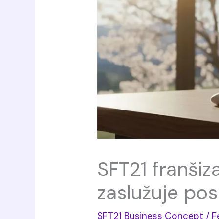
SFT21 franšiz
zaslužuje po
SFT21 Business Concept
/
F