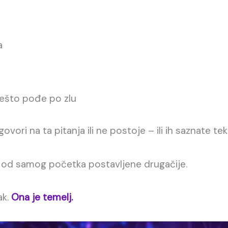
a
ešto pođe po zlu
dgovori na ta pitanja ili ne postoje – ili ih saznate 
su od samog početka postavljene drugačije.
ak.
Ona je temelj.