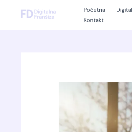
Skip
Početna
Digita
to
Kontakt
content