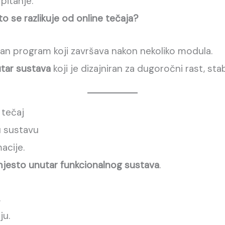
pitanje:
što se razlikuje od online tečaja?
jedan program koji završava nakon nekoliko modula.
utar sustava
koji je dizajniran za dugoročni rast, stab
 tečaj
 u sustavu
acije.
jesto unutar funkcionalnog sustava
.
.
ju.