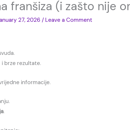
na franšiza (i zašto nije o
anuary 27, 2026
/
Leave a Comment
svuda.
i brze rezultate.
vrijedne informacije.
nju.
ja
.