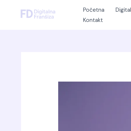
Skip
Početna
Digita
to
Kontakt
content